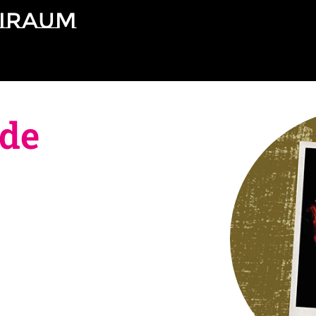
eiRaum
de