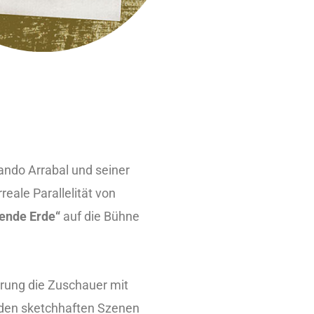
ando Arrabal und seiner
eale Parallelität von
ende Erde“
auf die Bühne
erung die Zuschauer mit
n den sketchhaften Szenen